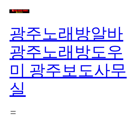
콘
텐
츠
광주노래방알바
로
바
광주노래방도우
로
가
미 광주보도사무
기
실