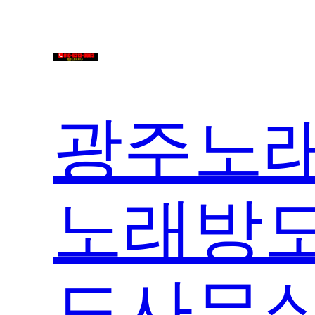
콘
텐
츠
로
바
광주노래
로
가
기
노래방도
도사무