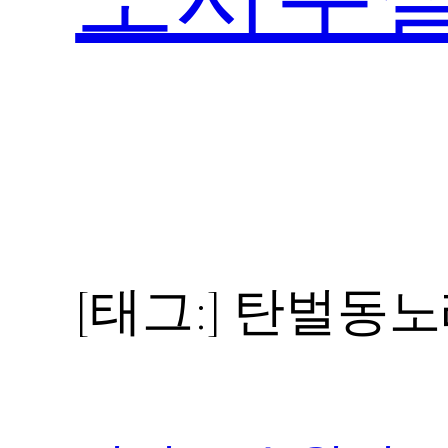
[태그:]
탄벌동노