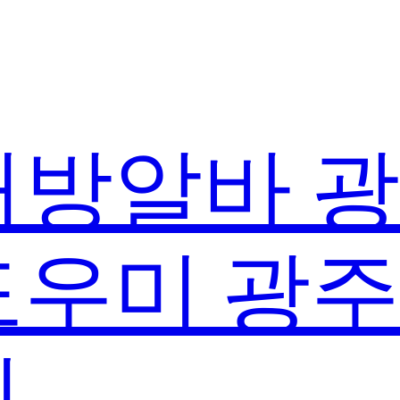
방알바 
우미 광
실