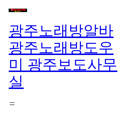
콘
텐
츠
광주노래방알바
로
바
광주노래방도우
로
가
미 광주보도사무
기
실