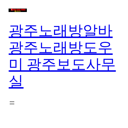
콘
텐
츠
광주노래방알바
로
바
광주노래방도우
로
가
미 광주보도사무
기
실