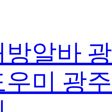
방알바 
우미 광
실