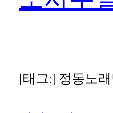
[태그:]
정동노래