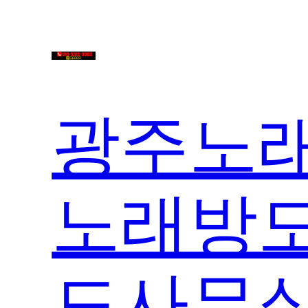
콘
텐
츠
로
바
광주노래
로
가
기
노래방도
도사무