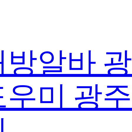
방알바 
우미 광
실