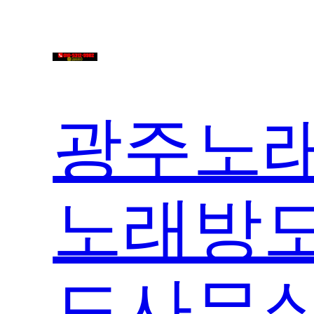
콘
텐
츠
로
바
광주노래
로
가
기
노래방도
도사무