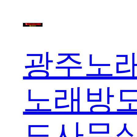
콘
텐
츠
로
바
로
광주노래
가
기
노래방도
도사무