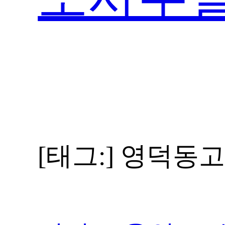
[태그:]
영덕동