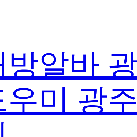
방알바 
우미 광
실