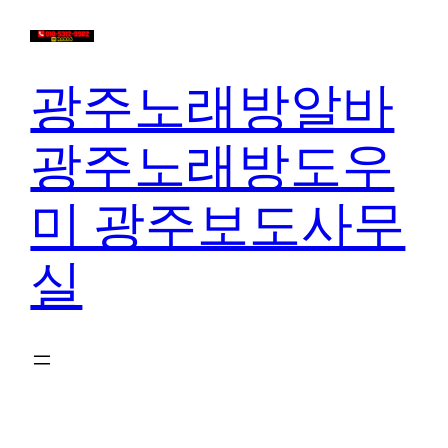
콘
텐
츠
광주노래방알바
로
바
광주노래방도우
로
가
미 광주보도사무
기
실