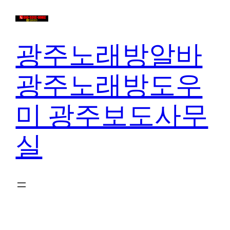
콘
텐
츠
광주노래방알바
로
바
광주노래방도우
로
가
미 광주보도사무
기
실