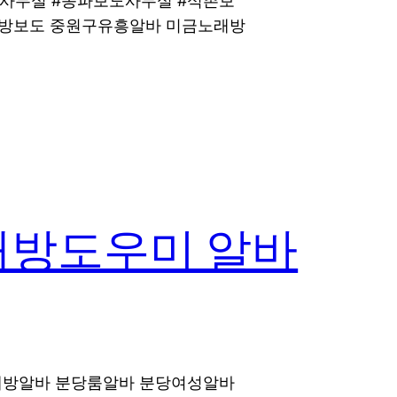
도사무실 #송파보도사무실 #석촌보
방보도 중원구유흥알바 미금노래방
래방도우미 알바
노래방알바 분당룸알바 분당여성알바