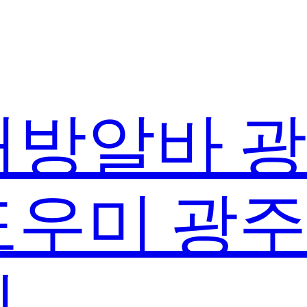
방알바 
우미 광
실