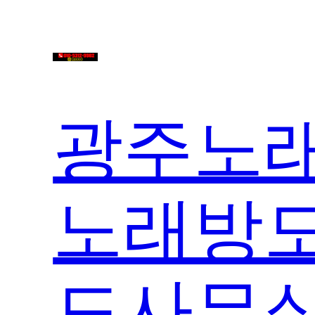
콘
텐
츠
로
바
광주노래
로
가
기
노래방도
도사무