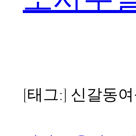
[태그:]
신갈동여