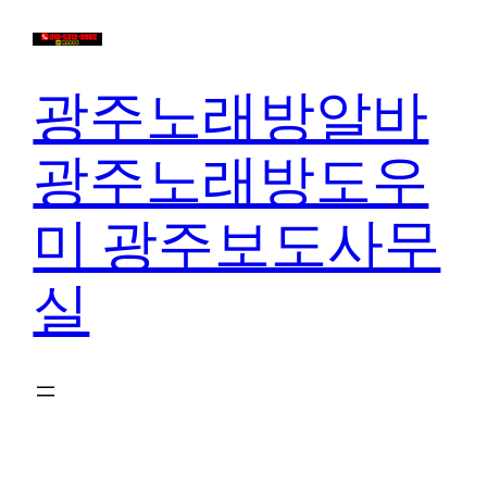
콘
텐
츠
광주노래방알바
로
바
광주노래방도우
로
가
미 광주보도사무
기
실