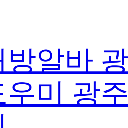
방알바 
우미 광
실