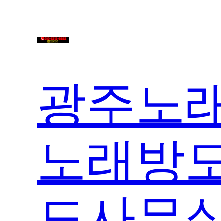
콘
텐
츠
로
바
로
광주노래
가
기
노래방도
도사무