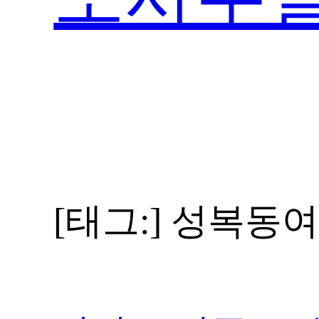
[태그:]
성복동