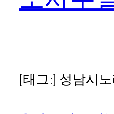
[태그:]
성남시노