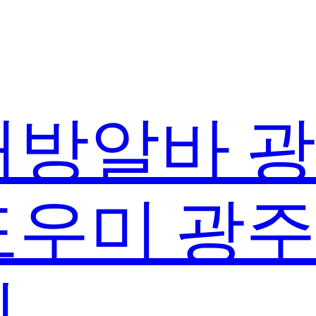
방알바 
우미 광
실