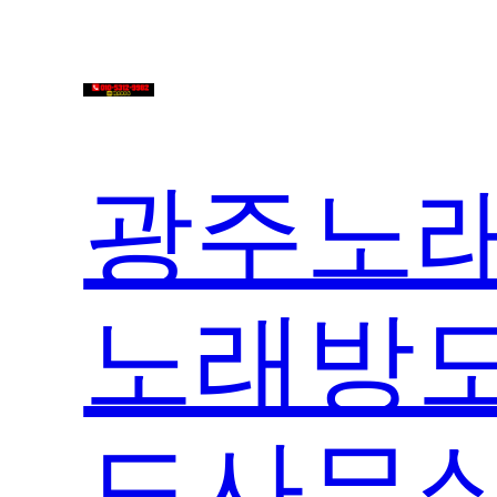
콘
텐
츠
로
바
광주노래
로
가
기
노래방도
도사무