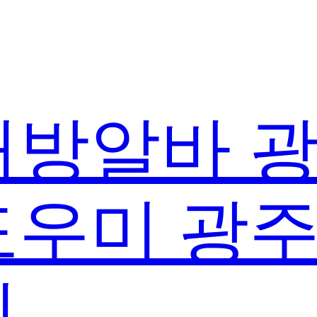
방알바 
우미 광
실