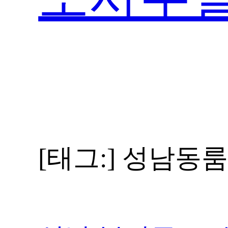
[태그:]
성남동