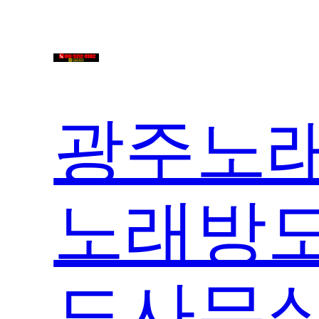
콘
텐
츠
로
바
로
광주노래
가
기
노래방도
도사무