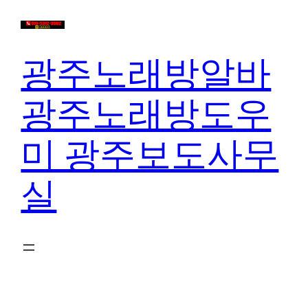
콘
텐
츠
광주노래방알바
로
바
광주노래방도우
로
가
미 광주보도사무
기
실