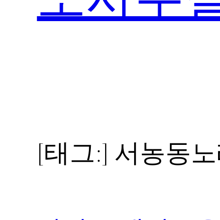
[태그:]
서농동노