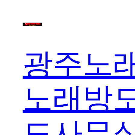
콘
텐
츠
로
바
광주노래
로
가
기
노래방도
도사무