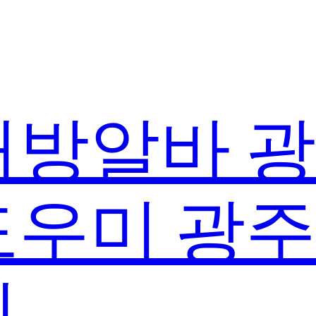
방알바 
우미 광
실