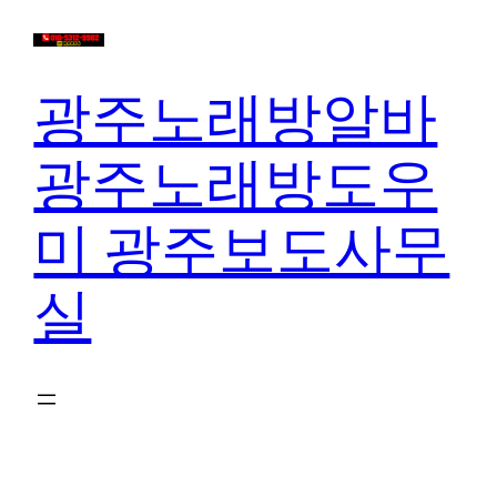
콘
텐
츠
광주노래방알바
로
바
광주노래방도우
로
가
미 광주보도사무
기
실