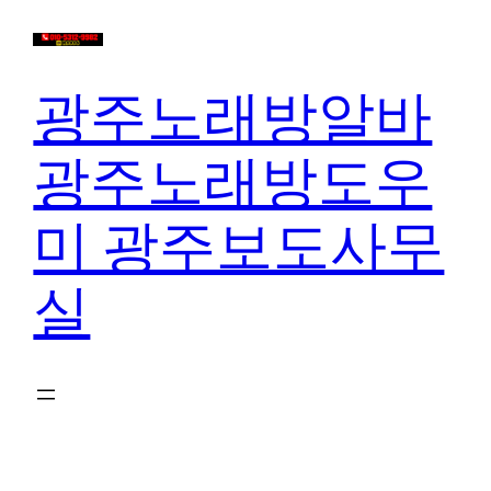
콘
텐
츠
광주노래방알바
로
바
광주노래방도우
로
가
미 광주보도사무
기
실