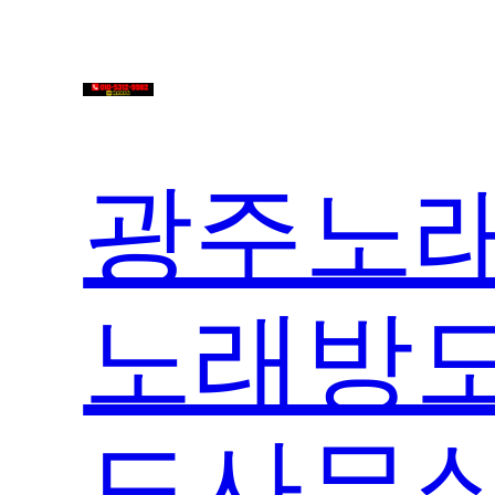
콘
텐
츠
로
바
광주노래
로
가
기
노래방도
도사무