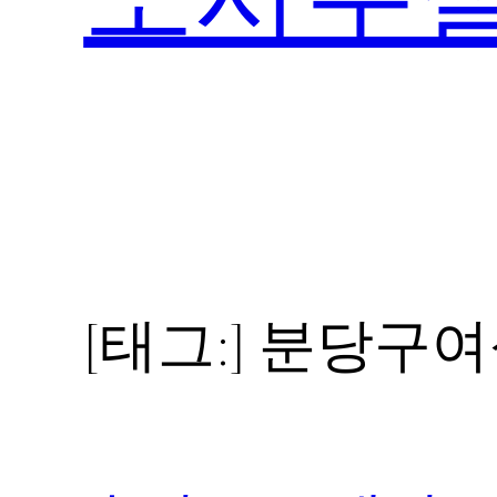
[태그:]
분당구여