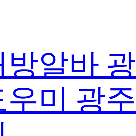
방알바 
우미 광
실