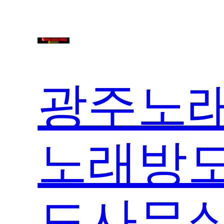
콘
텐
츠
로
바
광주노래
로
가
기
노래방도
도사무