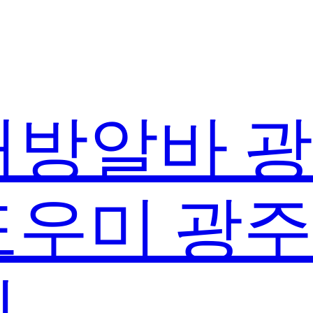
방알바 
우미 광
실