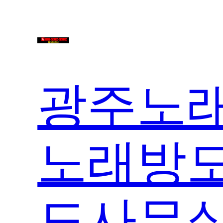
콘
텐
츠
로
바
광주노래
로
가
기
노래방도
도사무