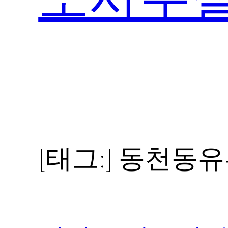
[태그:]
동천동유