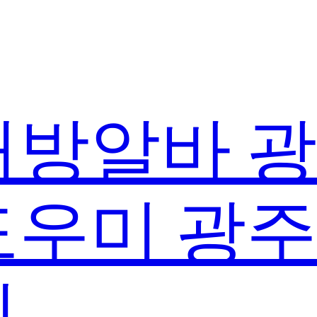
방알바 
우미 광
실