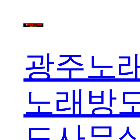
콘
텐
츠
로
바
광주노래
로
가
기
노래방도
도사무