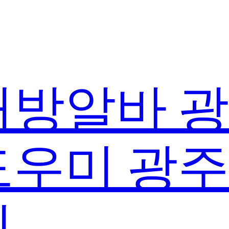
방알바 
우미 광
실