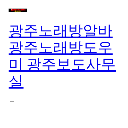
콘
텐
츠
광주노래방알바
로
바
광주노래방도우
로
가
미 광주보도사무
기
실