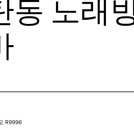
탄동 노래
바
 R9996