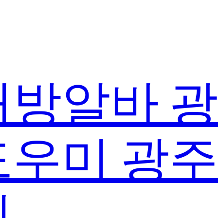
방알바 
우미 광
실