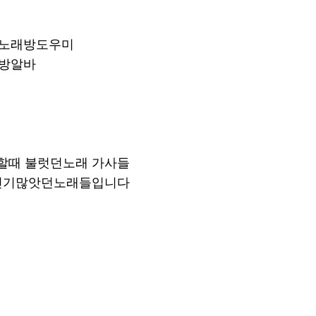
동노래방도우미
래방알바
할때 불럿던노래 가사들
 인기많앗던노래들입니다