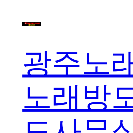
콘
텐
츠
로
바
광주노래
로
가
기
노래방도
도사무