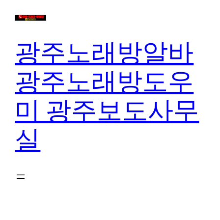
콘
텐
츠
광주노래방알바
로
바
광주노래방도우
로
가
미 광주보도사무
기
실