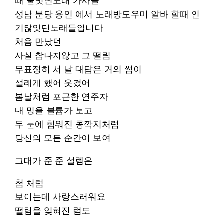
때 불럿던노래 가사들
성남 분당 용인 에서 노래방도우미 알바 할때 인
기많앗던노래들입니다
처음 만났던
사실 참나지않고 그 떨림
무표정히 서 날 대답은 거의 썸이
설레게 했어 웃겼어
봄날처럼 포근한 연주자
내 밍을 볼륨가 보고
두 눈에 힘워진 콩깍지처럼
당신의 모든 순간이 보여
그대가 준 준 설렘은
첨 처럼
보이는데 사랑스러워요
떨림을 잊혀진 럼도