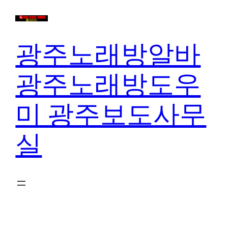
콘
텐
츠
광주노래방알바
로
바
광주노래방도우
로
가
미 광주보도사무
기
실