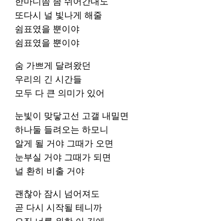
한마디쯤 좀 쉬어간대도
또다시 널 빛나게 해줄
쉼표였을 뿐이야
쉼표였을 뿐이야
숨 가쁘게 달려왔던
우리의 긴 시간들
모두 다 큰 의미가 있어
눈빛이 맞닿고선 고갤 내밀면
하나둘 들려오는 하모니
알게 될 거야 그때가 오면
눈부실 거야 그때가 되면
널 환히 비출 거야
괜찮아 잠시 넘어져도
곧 다시 시작될 테니까