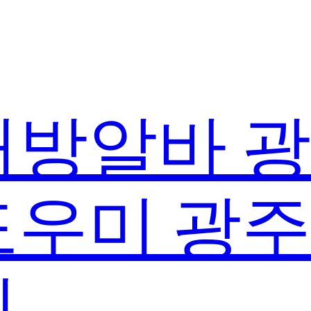
방알바 
우미 광
실