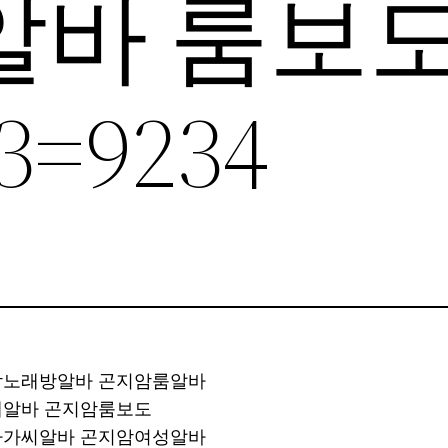
알바 룸보
3=9234
지암노래방알바 곤지암룸알바
노래알바 곤지암룸보도
암아가씨알바 곤지암여성알바