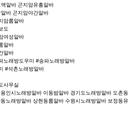
암고액알바 곤지암유흥알바
주말알바 곤지암야간알바
곤지암룸알바
보도
지암여성알바
룸알바
간알바
송파노래방도우미 #송파노래방알바
미 #석촌노래방알바
보도사무실
 용인시노래방알바 이동밤알바 경기도노래방알바 도촌동
자동노래방알바 상현동룸알바 수원시노래방알바 보정동