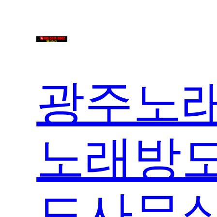
콘
텐
츠
로
바
광주노래
로
가
기
노래방도
도사무