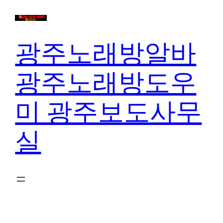
콘
텐
츠
광주노래방알바
로
바
광주노래방도우
로
가
미 광주보도사무
기
실