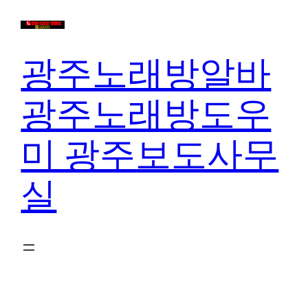
콘
텐
츠
광주노래방알바
로
바
광주노래방도우
로
가
미 광주보도사무
기
실