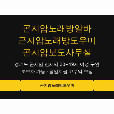
곤지암노래방알바
곤지암노래방도우미
곤지암보도사무실
경기도 곤지암 전지역 20~49세 여성 구인
초보자 가능 · 당일지급 고수익 보장
곤지암노래방도우미