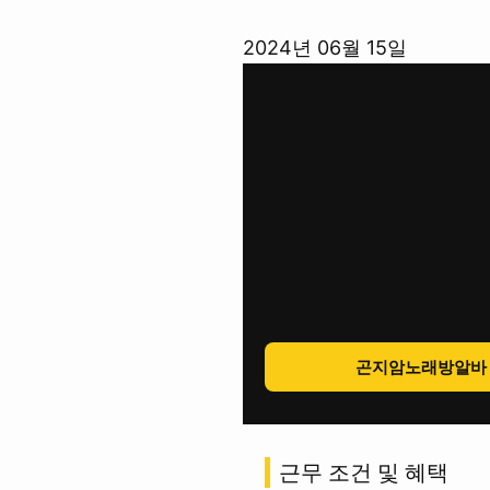
콘
2024년 06월 15일
텐
츠
로
바
로
가
기
곤지암노래방알바
근무 조건 및 혜택