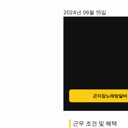
콘
2024년 06월 15일
텐
츠
로
바
로
가
기
곤지암노래방알바
근무 조건 및 혜택