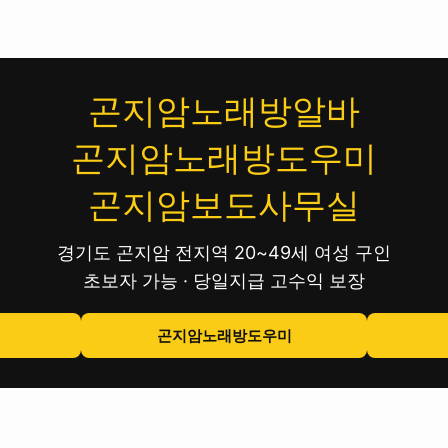
곤지암노래방알바
곤지암노래방도우미
곤지암보도사무실
경기도 곤지암 전지역 20~49세 여성 구인
초보자 가능 · 당일지급 고수익 보장
곤지암노래방도우미