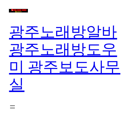
콘
텐
츠
광주노래방알바
로
바
광주노래방도우
로
가
미 광주보도사무
기
실