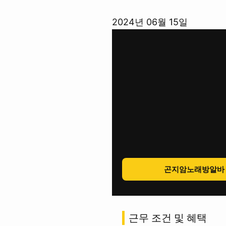
콘
2024년 06월 15일
텐
츠
로
바
로
가
기
곤지암노래방알바
근무 조건 및 혜택