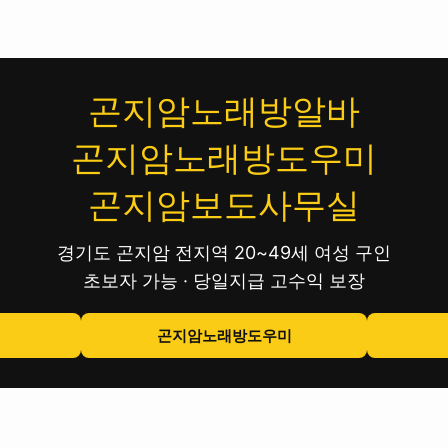
곤지암노래방알바
곤지암노래방도우미
곤지암보도사무실
경기도 곤지암 전지역 20~49세 여성 구인
초보자 가능 · 당일지급 고수익 보장
곤지암노래방도우미