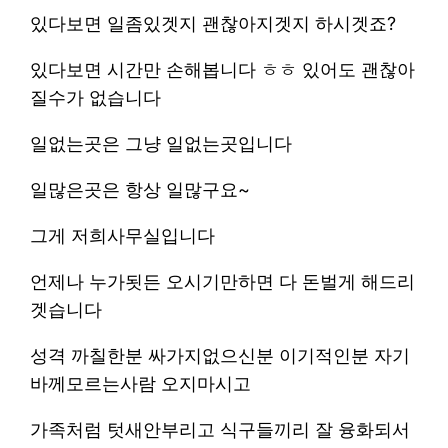
있다보면 일좀있겟지 괜찮아지겟지 하시겟죠?
있다보면 시간만 손해봅니다 ㅎㅎ 있어도 괜찮아
질수가 없습니다
일없는곳은 그냥 일없는곳입니다
일많은곳은 항상 일많구요~
그게 저희사무실입니다
언제나 누가됫든 오시기만하면 다 돈벌게 해드리
겟습니다
성격 까칠한분 싸가지없으신분 이기적인분 자기
바께모르는사람 오지마시고
가족처럼 텃새안부리고 식구들끼리 잘 융화되서