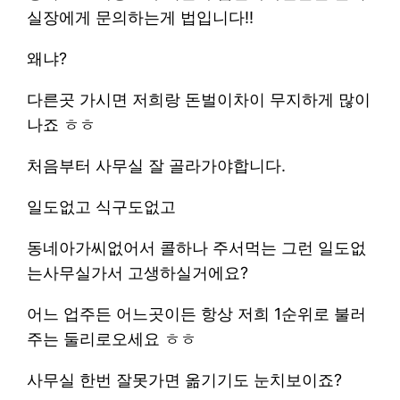
실장에게 문의하는게 법입니다!!
왜냐?
다른곳 가시면 저희랑 돈벌이차이 무지하게 많이
나죠 ㅎㅎ
처음부터 사무실 잘 골라가야합니다.
일도없고 식구도없고
동네아가씨없어서 콜하나 주서먹는 그런 일도없
는사무실가서 고생하실거에요?
어느 업주든 어느곳이든 항상 저희 1순위로 불러
주는 둘리로오세요 ㅎㅎ
사무실 한번 잘못가면 옮기기도 눈치보이죠?