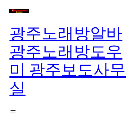
콘
텐
츠
광주노래방알바
로
바
광주노래방도우
로
가
미 광주보도사무
기
실