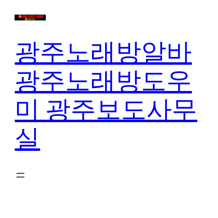
콘
텐
츠
광주노래방알바
로
바
광주노래방도우
로
가
미 광주보도사무
기
실