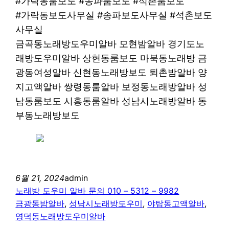
#가락동룸보도 #송파룸보도 #석촌룸보도
#가락동보도사무실 #송파보도사무실 #석촌보도
사무실
금곡동노래방도우미알바 모현밤알바 경기도노
래방도우미알바 상현동룸보도 마북동노래방 금
광동여성알바 신현동노래방보도 퇴촌밤알바 양
지고액알바 쌍령동룸알바 보정동노래방알바 성
남동룸보도 시흥동룸알바 성남시노래방알바 동
부동노래방보도
6월 21, 2024
admin
노래방 도우미 알바 문의 010 – 5312 – 9982
금광동밤알바
, 
성남시노래방도우미
, 
야탑동고액알바
, 
영덕동노래방도우미알바