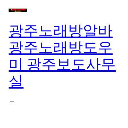
콘
텐
츠
광주노래방알바
로
바
광주노래방도우
로
가
미 광주보도사무
기
실