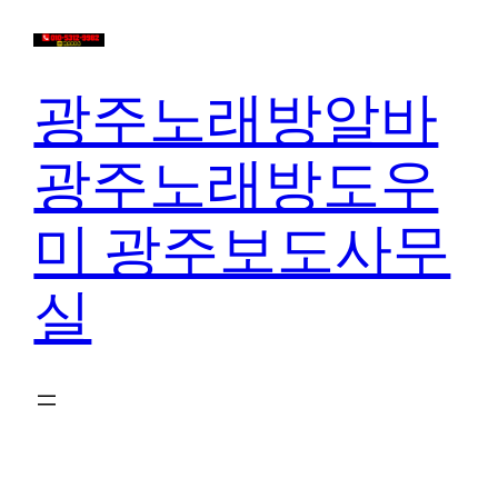
콘
텐
츠
광주노래방알바
로
바
광주노래방도우
로
가
미 광주보도사무
기
실