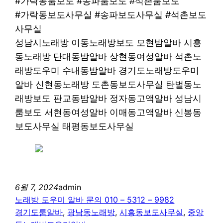
#가락동룸보도 #송파룸보도 #석촌룸보도
#가락동보도사무실 #송파보도사무실 #석촌보도
사무실
성남시노래방 이동노래방보도 모현밤알바 시흥
동노래방 단대동밤알바 상현동여성알바 석촌노
래방도우미 수내동밤알바 경기도노래방도우미
알바 신현동노래방 도촌동보도사무실 탄벌동노
래방보도 판교동밤알바 정자동고액알바 성남시
룸보도 서현동여성알바 이매동고액알바 신봉동
보도사무실 태평동보도사무실
6월 7, 2024
admin
노래방 도우미 알바 문의 010 – 5312 – 9982
경기도룸알바
, 
광남동노래방
, 
시흥동보도사무실
, 
중앙