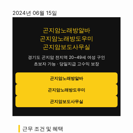
콘
2024년 06월 15일
텐
곤지암노래방알바
츠
곤지암노래방도우미
로
곤지암보도사무실
바
로
경기도 곤지암 전지역 20~49세 여성 구인
초보자 가능 · 당일지급 고수익 보장
가
기
곤지암노래방알바
곤지암노래방도우미
곤지암보도사무실
근무 조건 및 혜택