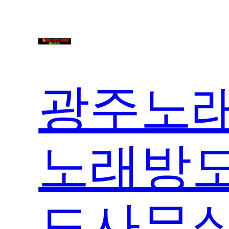
콘
텐
츠
로
바
광주노래
로
가
기
노래방도
도사무