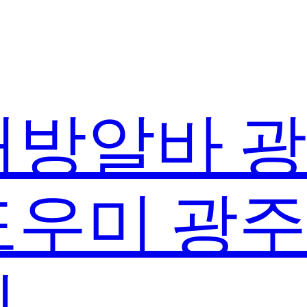
방알바 
우미 광
실