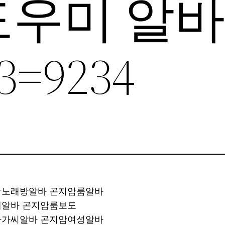
우미 알
3=9234
지암노래방알바 곤지암룸알바
노래알바 곤지암룸보도
암아가씨알바 곤지암여성알바