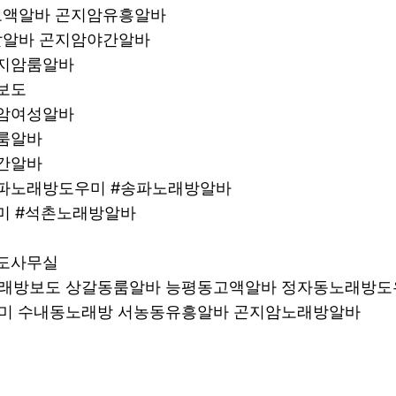
암고액알바 곤지암유흥알바
주말알바 곤지암야간알바
곤지암룸알바
보도
지암여성알바
룸알바
간알바
송파노래방도우미 #송파노래방알바
미 #석촌노래방알바
보도사무실
래방보도 상갈동룸알바 능평동고액알바 정자동노래방도
미 수내동노래방 서농동유흥알바 곤지암노래방알바