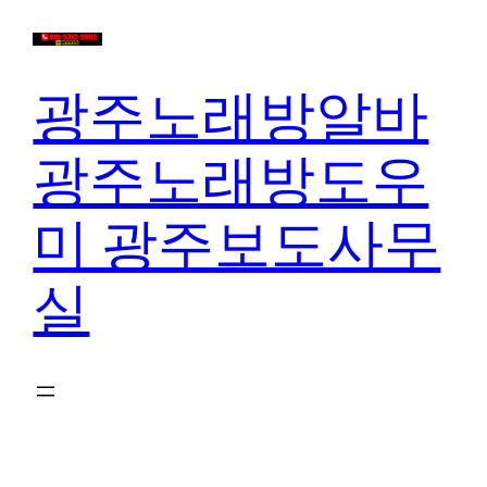
콘
텐
츠
광주노래방알바
로
바
광주노래방도우
로
가
미 광주보도사무
기
실