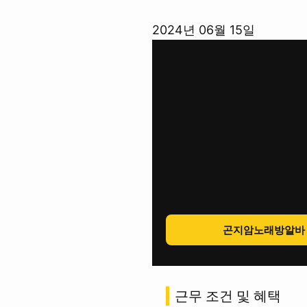
콘
2024년 06월 15일
텐
츠
로
바
로
가
기
곤지암노래방알바
근무 조건 및 혜택