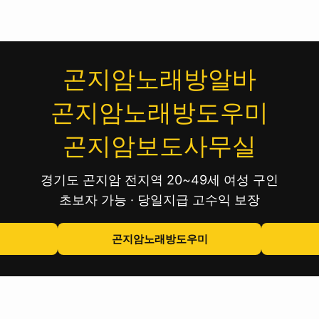
곤지암노래방알바
곤지암노래방도우미
곤지암보도사무실
경기도 곤지암 전지역 20~49세 여성 구인
초보자 가능 · 당일지급 고수익 보장
곤지암노래방도우미