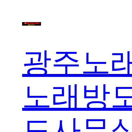
콘
텐
츠
로
바
광주노래
로
가
기
노래방도
도사무