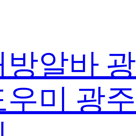
방알바 
우미 광
실