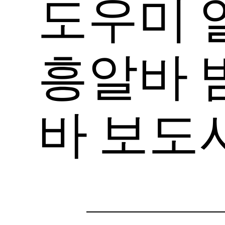
도우미 
흥알바 
바 보도