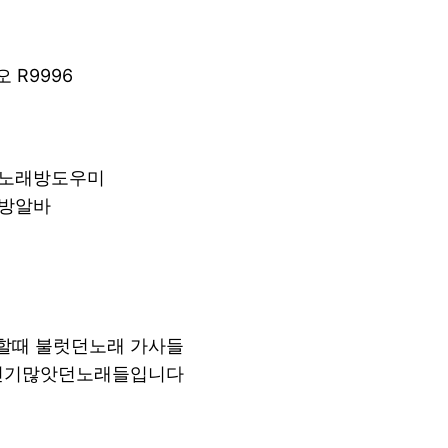
 R9996
동노래방도우미
래방알바
할때 불럿던노래 가사들
 인기많앗던노래들입니다