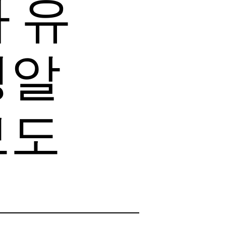
 유
성알
보도