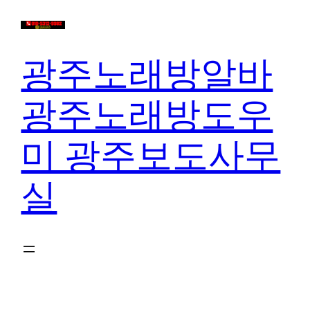
콘
텐
츠
광주노래방알바
로
바
광주노래방도우
로
가
미 광주보도사무
기
실